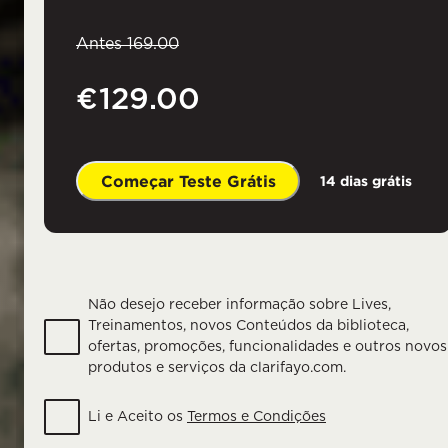
Antes
169.00
€129.00
Começar Teste Grátis
14 dias grátis
Não desejo receber informação sobre Lives,
Treinamentos, novos Conteúdos da biblioteca,
ofertas, promoções, funcionalidades e outros novos
produtos e serviços da clarifayo.com.
Li e Aceito os
Termos e Condições